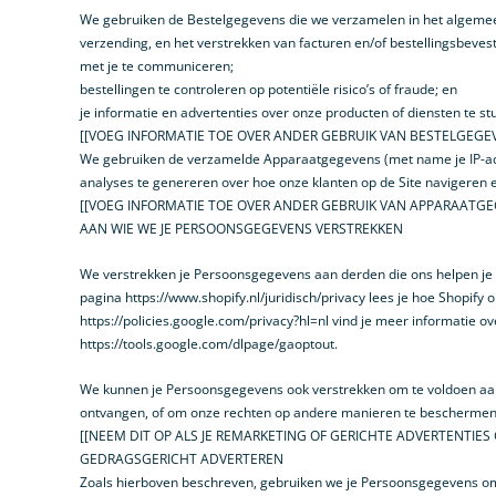
We gebruiken de Bestelgegevens die we verzamelen in het algemeen 
verzending, en het verstrekken van facturen en/of bestellingsbev
met je te communiceren;
bestellingen te controleren op potentiële risico’s of fraude; en
je informatie en advertenties over onze producten of diensten te s
[[VOEG INFORMATIE TOE OVER ANDER GEBRUIK VAN BESTELGEGE
We gebruiken de verzamelde Apparaatgegevens (met name je IP-adres
analyses te genereren over hoe onze klanten op de Site navigeren
[[VOEG INFORMATIE TOE OVER ANDER GEBRUIK VAN APPARAATG
AAN WIE WE JE PERSOONSGEGEVENS VERSTREKKEN
We verstrekken je Persoonsgegevens aan derden die ons helpen je 
pagina https://www.shopify.nl/juridisch/privacy lees je hoe Shopi
https://policies.google.com/privacy?hl=nl vind je meer informatie 
https://tools.google.com/dlpage/gaoptout.
We kunnen je Persoonsgegevens ook verstrekken om te voldoen aan 
ontvangen, of om onze rechten op andere manieren te beschermen
[[NEEM DIT OP ALS JE REMARKETING OF GERICHTE ADVERTENTIES 
GEDRAGSGERICHT ADVERTEREN
Zoals hierboven beschreven, gebruiken we je Persoonsgegevens om j