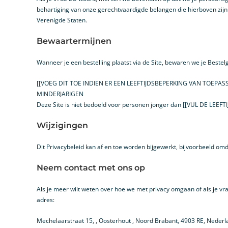
behartiging van onze gerechtvaardigde belangen die hierboven z
Verenigde Staten.
Bewaartermijnen
Wanneer je een bestelling plaatst via de Site, bewaren we je Beste
[[VOEG DIT TOE INDIEN ER EEN LEEFTIJDSBEPERKING VAN TOEPASS
MINDERJARIGEN
Deze Site is niet bedoeld voor personen jonger dan [[VUL DE LEEFTIJ
Wijzigingen
Dit Privacybeleid kan af en toe worden bijgewerkt, bijvoorbeeld o
Neem contact met ons op
Als je meer wilt weten over hoe we met privacy omgaan of als je vr
adres:
Mechelaarstraat 15, , Oosterhout , Noord Brabant, 4903 RE, Nederl