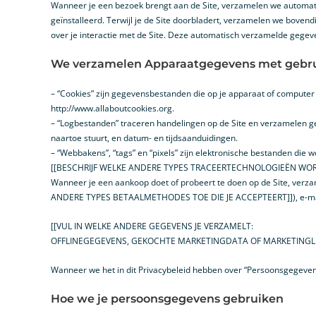
Wanneer je een bezoek brengt aan de Site, verzamelen we automati
geïnstalleerd. Terwijl je de Site doorbladert, verzamelen we bovend
over je interactie met de Site. Deze automatisch verzamelde geg
We verzamelen Apparaatgegevens met gebrui
– “Cookies” zijn gegevensbestanden die op je apparaat of computer
http://www.allaboutcookies.org.
– “Logbestanden” traceren handelingen op de Site en verzamelen ge
naartoe stuurt, en datum- en tijdsaanduidingen.
– “Webbakens”, “tags” en “pixels” zijn elektronische bestanden die 
[[BESCHRIJF WELKE ANDERE TYPES TRACEERTECHNOLOGIEËN WOR
Wanneer je een aankoop doet of probeert te doen op de Site, ver
ANDERE TYPES BETAALMETHODES TOE DIE JE ACCEPTEERT]]), e-mai
[[VUL IN WELKE ANDERE GEGEVENS JE VERZAMELT:
OFFLINEGEGEVENS, GEKOCHTE MARKETINGDATA OF MARKETINGLI
Wanneer we het in dit Privacybeleid hebben over “Persoonsgegev
Hoe we je persoonsgegevens gebruiken