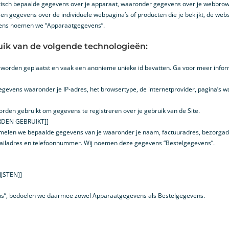
sch bepaalde gegevens over je apparaat, waaronder gegevens over je webbrowser,
ien gegevens over de individuele webpagina’s of producten die je bekijkt, de web
evens noemen we “Apparaatgegevens”.
k van de volgende technologieën:
 worden geplaatst en vaak een anonieme unieke id bevatten. Ga voor meer inform
gevens waaronder je IP-adres, het browsertype, de internetprovider, pagina’s wa
worden gebruikt om gegevens te registreren over je gebruik van de Site.
DEN GEBRUIKT]]
zamelen we bepaalde gegevens van je waaronder je naam, factuuradres, bezorga
ladres en telefoonnummer. Wij noemen deze gegevens “Bestelgegevens”.
JSTEN]]
ens”, bedoelen we daarmee zowel Apparaatgegevens als Bestelgegevens.