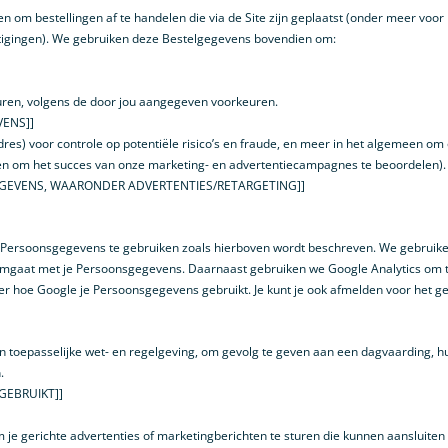
om bestellingen af te handelen die via de Site zijn geplaatst (onder meer voor
estigingen). We gebruiken deze Bestelgegevens bovendien om:
turen, volgens de door jou aangegeven voorkeuren.
VENS]]
) voor controle op potentiële risico’s en fraude, en meer in het algemeen om o
 en om het succes van onze marketing- en advertentiecampagnes te beoordelen).
EGEVENS, WAARONDER ADVERTENTIES/RETARGETING]]
Persoonsgegevens te gebruiken zoals hierboven wordt beschreven. We gebruiken
fy omgaat met je Persoonsgegevens. Daarnaast gebruiken we Google Analytics om t
over hoe Google je Persoonsgegevens gebruikt. Je kunt je ook afmelden voor het g
toepasselijke wet- en regelgeving, om gevolg te geven aan een dagvaarding, hu
.
GEBRUIKT]]
e gerichte advertenties of marketingberichten te sturen die kunnen aansluiten o