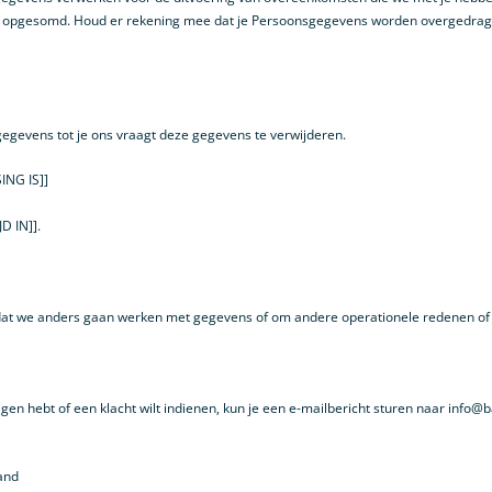
ijn opgesomd. Houd er rekening mee dat je Persoonsgegevens worden overgedra
lgegevens tot je ons vraagt deze gegevens te verwijderen.
ING IS]]
D IN]].
mdat we anders gaan werken met gegevens of om andere operationele redenen of o
agen hebt of een klacht wilt indienen, kun je een e-mailbericht sturen naar info
and