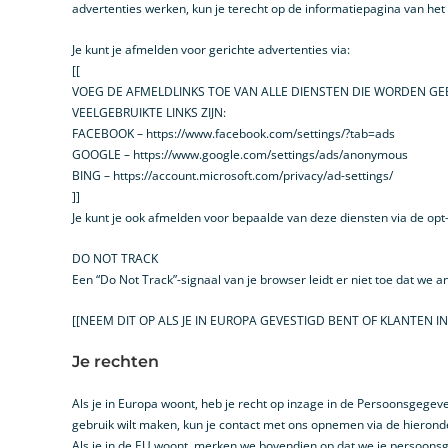
advertenties werken, kun je terecht op de informatiepagina van het 
Je kunt je afmelden voor gerichte advertenties via:
[[
VOEG DE AFMELDLINKS TOE VAN ALLE DIENSTEN DIE WORDEN GE
VEELGEBRUIKTE LINKS ZIJN:
FACEBOOK – https://www.facebook.com/settings/?tab=ads
GOOGLE – https://www.google.com/settings/ads/anonymous
BING – https://account.microsoft.com/privacy/ad-settings/
]]
Je kunt je ook afmelden voor bepaalde van deze diensten via de opt-o
DO NOT TRACK
Een “Do Not Track”-signaal van je browser leidt er niet toe dat w
[[NEEM DIT OP ALS JE IN EUROPA GEVESTIGD BENT OF KLANTEN I
Je rechten
Als je in Europa woont, heb je recht op inzage in de Persoonsgegev
gebruik wilt maken, kun je contact met ons opnemen via de hieron
Als je in de EU woont, merken we bovendien op dat we je persoonsge