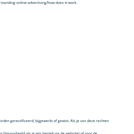
erstanding-online-advertising/how-does-it-work.
den gerectificeerd, bijgewerkt of gewist. Als je van deze rechten
ijvoorbeeld als je iets bestelt via de website) of voor de