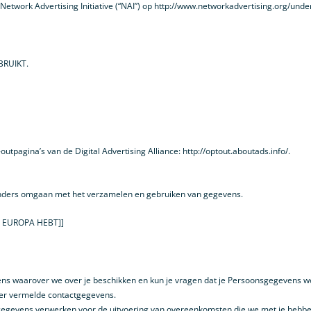
Network Advertising Initiative (“NAI”) op http://www.networkadvertising.org/und
BRUIKT.
utpagina’s van de Digital Advertising Alliance: http://optout.aboutads.info/.
e anders omgaan met het verzamelen en gebruiken van gegevens.
N EUROPA HEBT]]
ens waarover we over je beschikken en kun je vragen dat je Persoonsgegevens wor
der vermelde contactgegevens.
gevens verwerken voor de uitvoering van overeenkomsten die we met je hebben (b