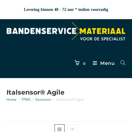
Levering binnen 48 - 72 uur * indien voorradig
Menu
0
Italsensor® Agile
Home
/
TPMS
/
Sensoren
/
Italsensor® Agile