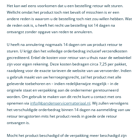
Het kan wel eens voorkomen dat u een bestelling retour wilt sturen.
Wellicht omdat het product toch niet bevalt of misschien is er een
andere reden is waarom u de bestelling toch niet zou willen hebben. Wat
de reden ook is, u heeft het recht uw bestelling tot 14 dagen na
ontvangst zonder opgave van reden te annuleren.
U heeft na annulering nogmaals 14 dagen om uw product retour te
sturen. U krijgt dan het volledige orderbedrag inclusief verzendkosten
gecrediteerd. Enkel de kosten voor retour van u thuis naar de webwinkel
zijn voor eigen rekening. Deze kosten bedragen circa 7,25 per pakket,
raadpleeg voor de exacte tarieven de website van uw vervoerder. Indien
u gebruik maakt van uw herroepingsrecht, zal het product met alle
geleverde toebehoren en – indien redelijkerwijze mogelijk – in de
originele staat en verpakking aan de ondernemer geretourneerd
worden. Om gebruik te maken van dit recht kunt u contact met ons
opnemen via
. Wij zullen vervolgens
info@bandenservicemateriaal.nl
het verschuldigde orderbedrag binnen 14 dagen na aanmelding van uw
retour terugstorten mits het product reeds in goede orde retour
ontvangen is.
Mocht het product beschadigd of de verpakking meer beschadigd zijn