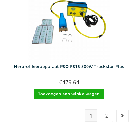
Herprofileerapparaat PSO PS15 500W Truckstar Plus
€
479.64
Toevoegen aan winkelwagen
1
2