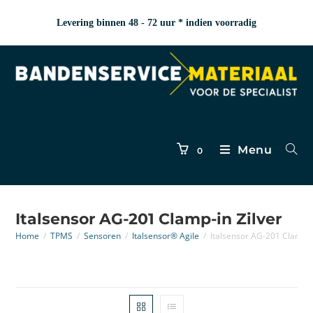
Levering binnen 48 - 72 uur * indien voorradig
Menu
0
Italsensor AG-201 Clamp-in Zilver
Home
/
TPMS
/
Sensoren
/
Italsensor® Agile
/
Italsensor AG-201 Clamp-i