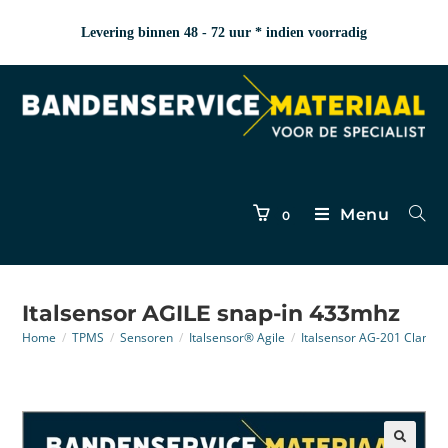
Levering binnen 48 - 72 uur * indien voorradig
Menu
0
Italsensor AGILE snap-in 433mhz
Home
/
TPMS
/
Sensoren
/
Italsensor® Agile
/
Italsensor AG-201 Clamp-i