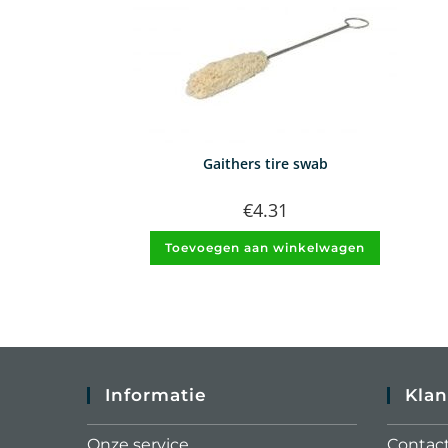
Gaithers tire swab
€
4.31
Toevoegen aan winkelwagen
Informatie
Klan
Onze service
Contac