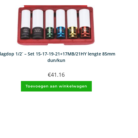
lagdop 1/2´ – Set 15-17-19-21+17MB/21HY lengte 85mm
dun/kun
€
41.16
Toevoegen aan winkelwagen