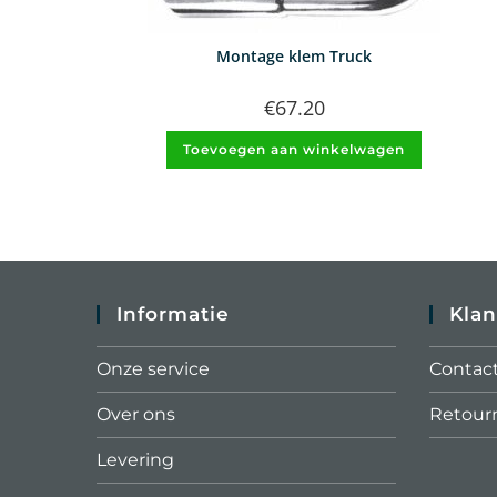
Montage klem Truck
€
67.20
Toevoegen aan winkelwagen
Informatie
Klan
Onze service
Contac
Over ons
Retour
Levering