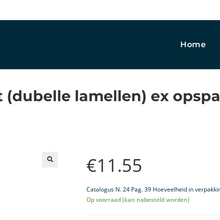
Home
 (dubelle lamellen) ex opspa
€
11.55
🔍
Catalogus N. 24 Pag. 39 Hoeveelheid in verpakki
Op voorraad (kan nabesteld worden)