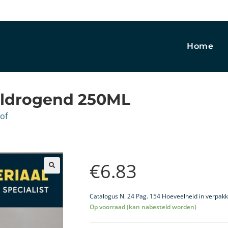
Home
eldrogend 250ML
tof
€
6.83
🔍
Catalogus N. 24 Pag. 154 Hoeveelheid in verpakk
Op voorraad (kan nabesteld worden)