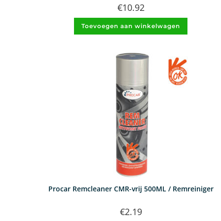
€
10.92
Toevoegen aan winkelwagen
Procar Remcleaner CMR-vrij 500ML / Remreiniger
€
2.19