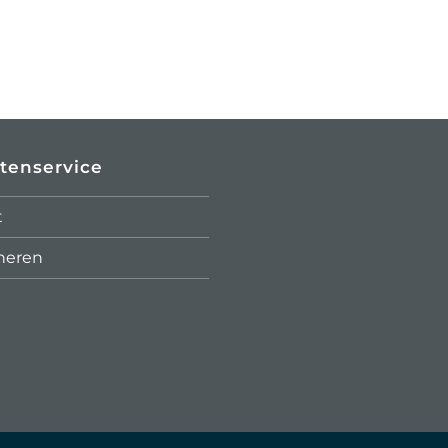
tenservice
t
neren