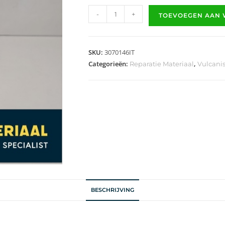
-
+
TOEVOEGEN AAN
SKU:
3070146IT
Categorieën:
,
Reparatie Materiaal
Vulcanis
BESCHRIJVING