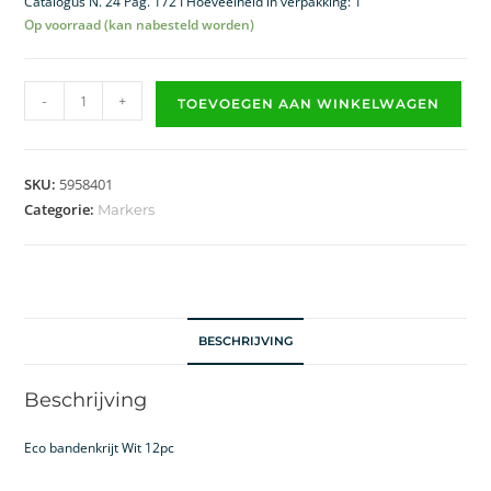
Catalogus N. 24 Pag. 172 I Hoeveelheid in verpakking: 1
Op voorraad (kan nabesteld worden)
-
+
TOEVOEGEN AAN WINKELWAGEN
SKU:
5958401
Categorie:
Markers
BESCHRIJVING
Beschrijving
Eco bandenkrijt Wit 12pc