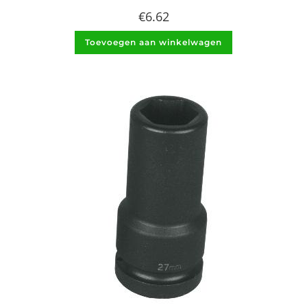
€
6.62
Toevoegen aan winkelwagen