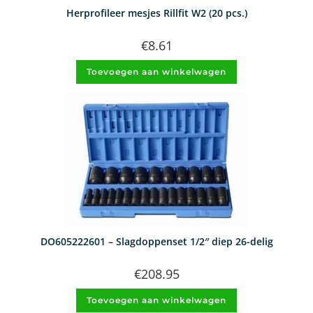
Herprofileer mesjes Rillfit W2 (20 pcs.)
€
8.61
Toevoegen aan winkelwagen
DO605222601 – Slagdoppenset 1/2″ diep 26-delig
€
208.95
Toevoegen aan winkelwagen