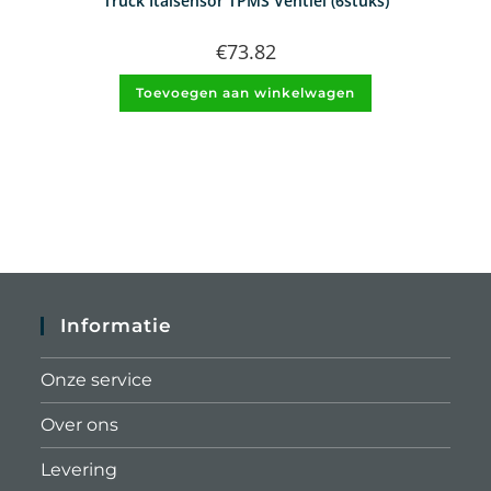
Truck Italsensor TPMS Ventiel (6stuks)
€
73.82
Toevoegen aan winkelwagen
Informatie
Onze service
Over ons
Levering