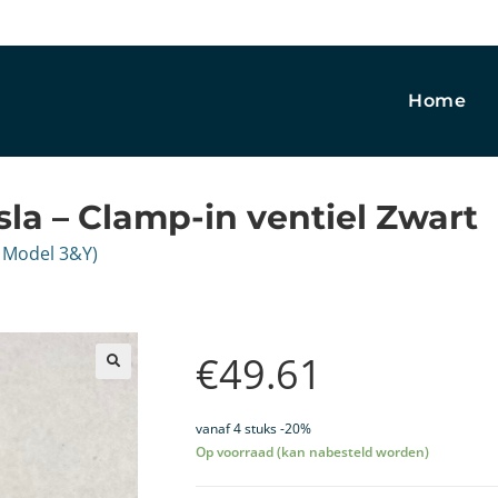
Home
sla – Clamp-in ventiel Zwart
a Model 3&Y)
€
49.61
🔍
vanaf 4 stuks -20%
Op voorraad (kan nabesteld worden)