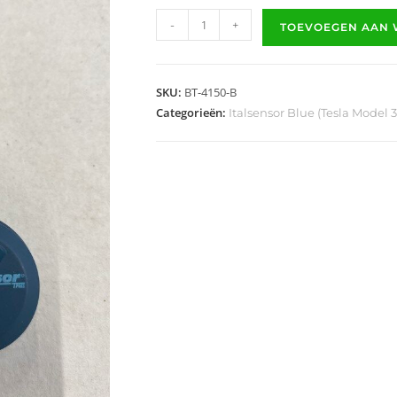
-
+
TOEVOEGEN AAN
SKU:
BT-4150-B
Categorieën:
Italsensor Blue (Tesla Model 