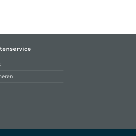
tenservice
t
neren