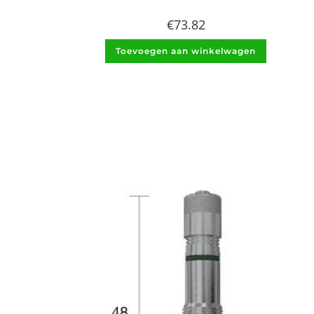
€
73.82
Toevoegen aan winkelwagen