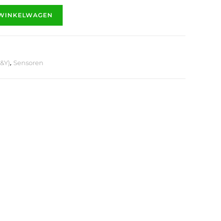
 WINKELWAGEN
,
3&Y)
Sensoren