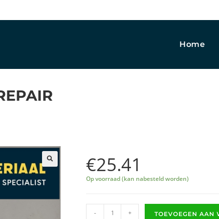
Home
REPAIR
€
25.41
🔍
Op voorraad (kan nabesteld worden)
-
+
TOEVOEGEN AAN