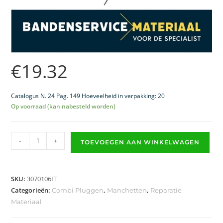
€
19.32
Catalogus N. 24 Pag. 149 Hoeveelheid in verpakking: 20
Op voorraad (kan nabesteld worden)
-
+
TOEVOEGEN AAN WINKELWAGEN
SKU:
3070106IT
Categorieën:
,
,
Combi Pluggen
Manchetten
Reparatie
Materiaal