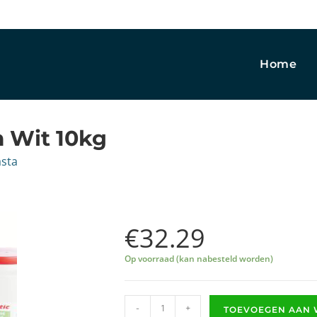
Home
 Wit 10kg
sta
€
32.29
Op voorraad (kan nabesteld worden)
-
+
TOEVOEGEN AAN