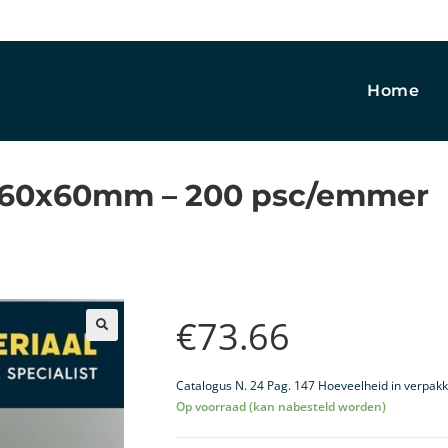
Home
 60x60mm – 200 psc/emmer
€
73.66
🔍
Catalogus N. 24 Pag. 147 Hoeveelheid in verpakk
Op voorraad (kan nabesteld worden)