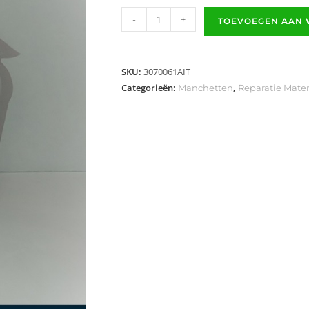
-
+
TOEVOEGEN AAN
SKU:
3070061AIT
Categorieën:
,
Manchetten
Reparatie Mater