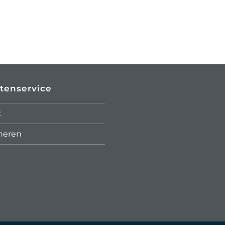
tenservice
t
neren