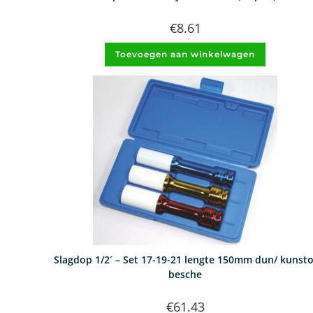
€
8.61
Toevoegen aan winkelwagen
Slagdop 1/2´ – Set 17-19-21 lengte 150mm dun/ kunsto
besche
€
61.43