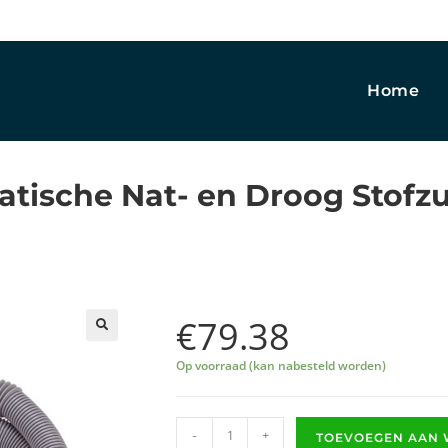
Home
tische Nat- en Droog Stofzu
€
79.38
🔍
Op voorraad (kan nabesteld worden)
-
+
TOEVOEGEN AAN