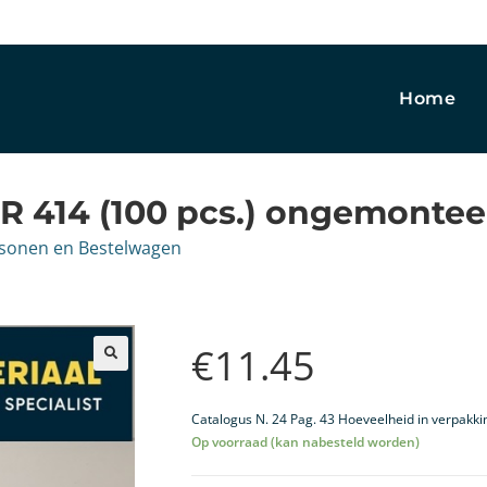
Home
TR 414 (100 pcs.) ongemonte
rsonen en Bestelwagen
€
11.45
🔍
Catalogus N. 24 Pag. 43 Hoeveelheid in verpakki
Op voorraad (kan nabesteld worden)