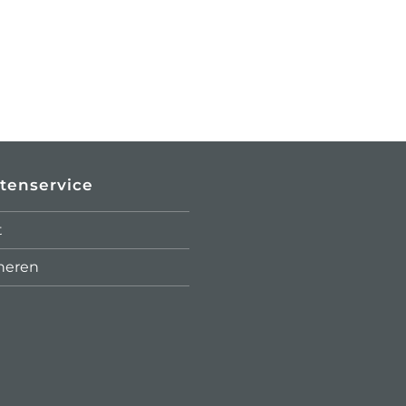
tenservice
t
neren