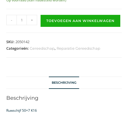
Op voorraad (kan nabesteld worden)
-
+
TOEVOEGEN AAN WINKELWAGEN
SKU:
2050142
Categorieën:
,
Gereedschap
Reparatie Gereedschap
BESCHRIJVING
Beschrijving
Ruwschijf 50×7 K16