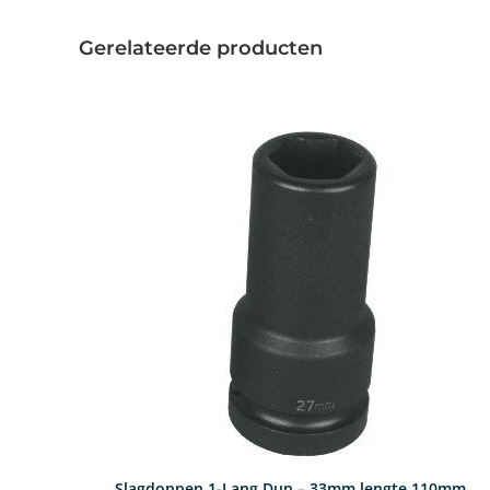
Gerelateerde producten
Slagdoppen 1-Lang Dun – 33mm lengte 110mm