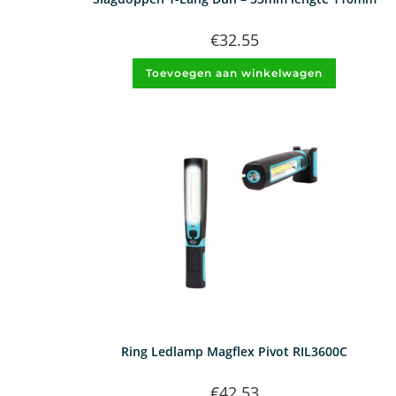
€
32.55
Toevoegen aan winkelwagen
Ring Ledlamp Magflex Pivot RIL3600C
€
42.53