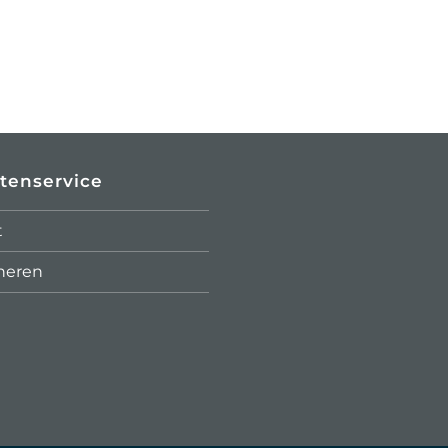
tenservice
t
neren