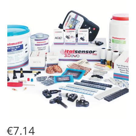
€
7.14