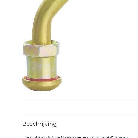
Beschrijving
Truck tubeless 9,7mm (1x gebogen voor schijfrem) 45 graden L