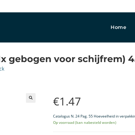
Home
1x gebogen voor schijfrem) 4
ck
€
1.47
🔍
Catalogus N. 24 Pag. 55 Hoeveelheid in verpakki
Op voorraad (kan nabesteld worden)