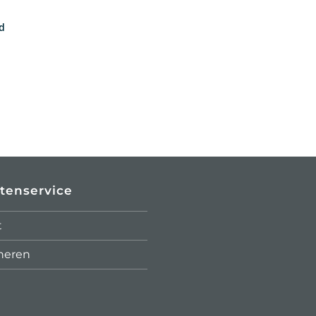
rd
tenservice
t
neren