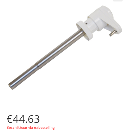
🔍
€
44.63
Beschikbaar via nabestelling