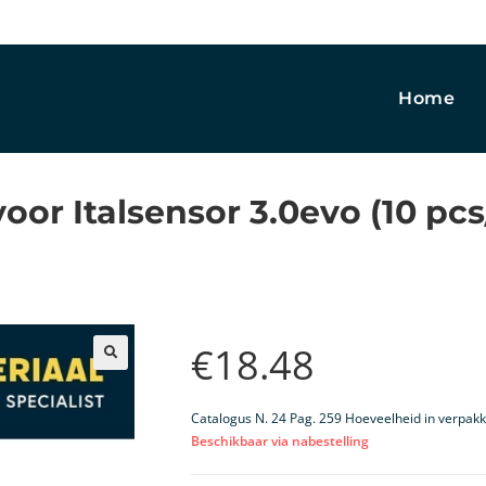
Home
voor Italsensor 3.0evo (10 pc
€
18.48
🔍
Catalogus N. 24 Pag. 259 Hoeveelheid in verpakk
Beschikbaar via nabestelling