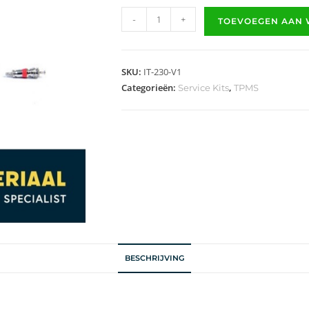
-
+
TOEVOEGEN AAN
SKU:
IT-230-V1
Categorieën:
,
Service Kits
TPMS
BESCHRIJVING