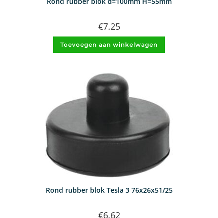
Rond rubber blok d=100mm H=55mm
€
7.25
Toevoegen aan winkelwagen
Rond rubber blok Tesla 3 76x26x51/25
€
6.62