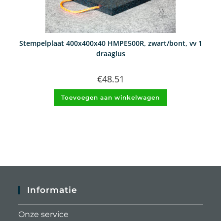
Stempelplaat 400x400x40 HMPE500R, zwart/bont, vv 1
draaglus
€
48.51
Toevoegen aan winkelwagen
Informatie
Onze service