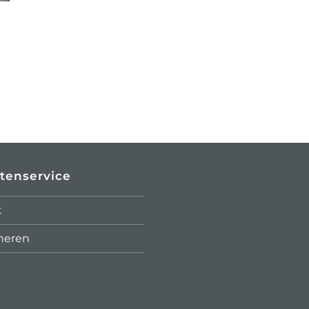
tenservice
t
neren