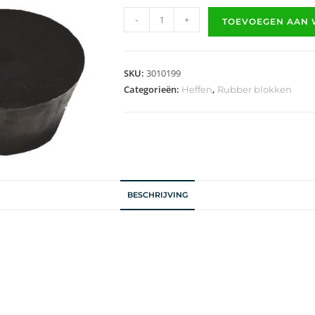
-
+
TOEVOEGEN AAN
SKU:
3010199
Categorieën:
,
Heffen
Rubber blokken
BESCHRIJVING