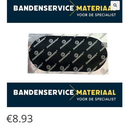
🔍
€
8.93