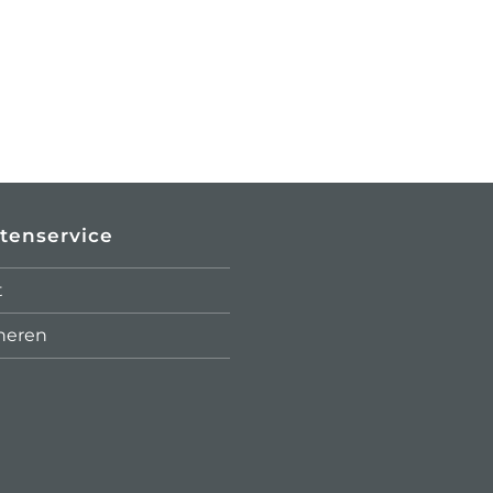
tenservice
t
neren