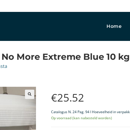
Home
No More Extreme Blue 10 kg
sta
€
25.52
🔍
Catalogus N. 24 Pag. 94 I Hoeveelheid in verpakk
Op voorraad (kan nabesteld worden)