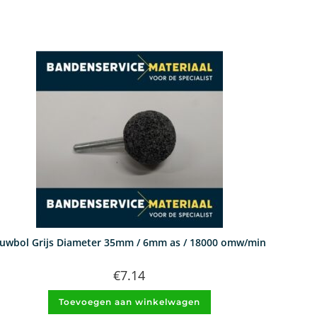
uwbol Grijs Diameter 35mm / 6mm as / 18000 omw/min
€
7.14
Toevoegen aan winkelwagen