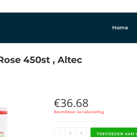
Home
ose 450st , Altec
€
36.68
Beschikbaar via nabestelling
-
+
TOEVOEGEN AAN