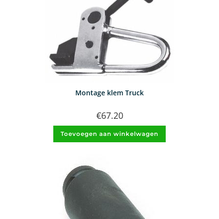
Montage klem Truck
€
67.20
Toevoegen aan winkelwagen