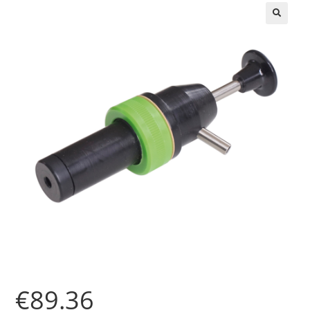
🔍
€
89.36